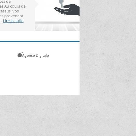
aces de
s Au cours de
cessus, vos
es provenant
..
Lire la suite
Agence Digitale