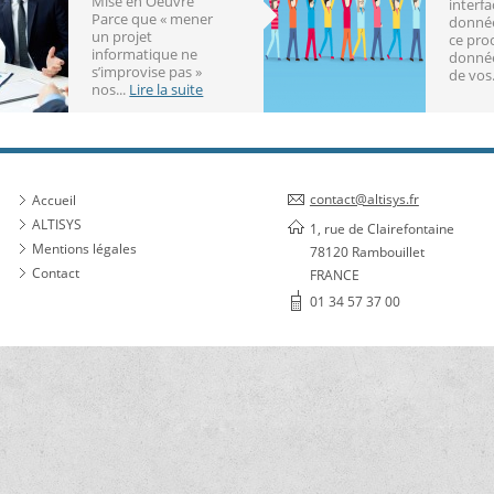
Mise en Oeuvre
interf
Parce que « mener
donnée
un projet
ce pro
informatique ne
donné
s’improvise pas »
de vos.
nos...
Lire la suite
contact@altisys.fr
Accueil
ALTISYS
1, rue de Clairefontaine
Mentions légales
78120 Rambouillet
Contact
FRANCE
01 34 57 37 00