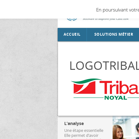
En poursuivant votre 
ACCUEIL
SOLUTIONS MÉTIER
Risque client
LOGOTRIBA
Gestion des litiges
Module Contentieux
Pilotage du poste cli
Reporting – Le Pilota
Connecteurs
L’analyse
Une étape essentielle
Elle permet d’avoir